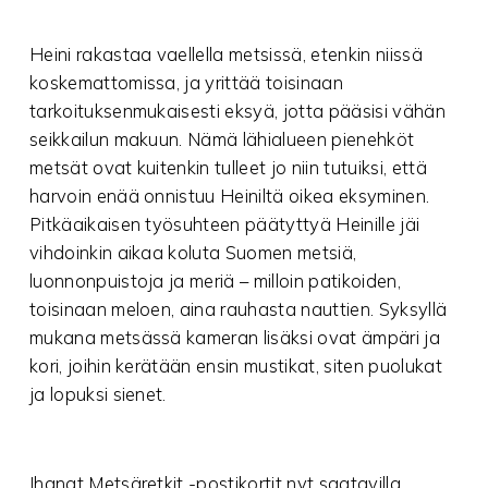
Heini rakastaa vaellella metsissä, etenkin niissä
koskemattomissa, ja yrittää toisinaan
tarkoituksenmukaisesti eksyä, jotta pääsisi vähän
seikkailun makuun. Nämä lähialueen pienehköt
metsät ovat kuitenkin tulleet jo niin tutuiksi, että
harvoin enää onnistuu Heiniltä oikea eksyminen.
Pitkäaikaisen työsuhteen päätyttyä Heinille jäi
vihdoinkin aikaa koluta Suomen metsiä,
luonnonpuistoja ja meriä – milloin patikoiden,
toisinaan meloen, aina rauhasta nauttien. Syksyllä
mukana metsässä kameran lisäksi ovat ämpäri ja
kori, joihin kerätään ensin mustikat, siten puolukat
ja lopuksi sienet.
Ihanat Metsäretkit -postikortit nyt saatavilla