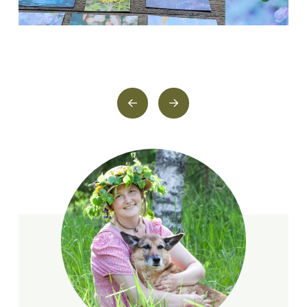
PrevGopalan
Gopalan
tiimi
tiimi
KAISU KULMALA