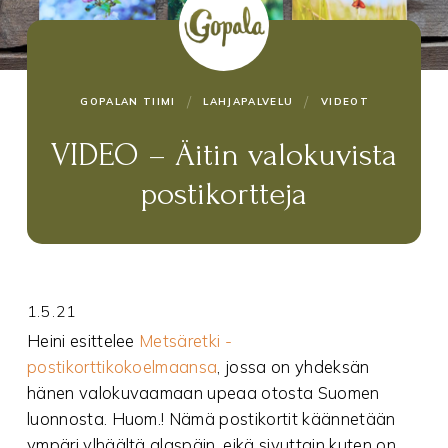
/
/
GOPALAN TIIMI
LAHJAPALVELU
VIDEOT
VIDEO – Äitin valokuvista
postikortteja
1.5.21
Heini esittelee
Metsäretki -
postikorttikokoelmaansa
, jossa on yhdeksän
hänen valokuvaamaan upeaa otosta Suomen
luonnosta. Huom.! Nämä postikortit käännetään
ympäri ylhäältä alaspäin, eikä sivuttain kuten on