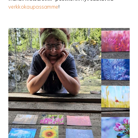
verkkokaupassamme
!