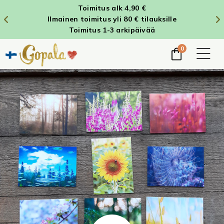
Toimitus alk 4,90 €
Ilmainen toimitus yli 80 € tilauksille
Toimitus 1-3 arkipäivää
0