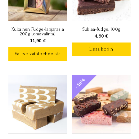
Kultainen Fudge-lahjarasia
Suklaa-fudge, 100g
200g (omavalinta)
4,90
€
11,90
€
Lisää koriin
Valitse vaihtoehdoista
Tällä
tuotteella
-19%
on
useampi
muunnelma.
Voit
tehdä
valinnat
tuotteen
sivulla.