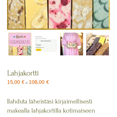
Lahjakortti
15,00
€
108,00
€
Hintaluokka:
–
15,00 €
-
108,00 €
Ilahduta läheistäsi kirjaimellisesti
makealla lahjakortilla kotimaiseen