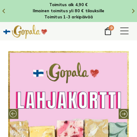
Toimitus alk 4,90 €
Ilmainen toimitus yli 80 € tilauksille
Toimitus 1-3 arkipäivää
0