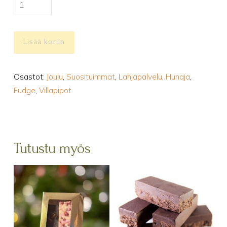
Lahjakortti
määrä
Lisää koriin
Osastot:
Joulu
,
Suosituimmat
,
Lahjapalvelu
,
Hunaja
,
Fudge
,
Villapipot
Tutustu myös