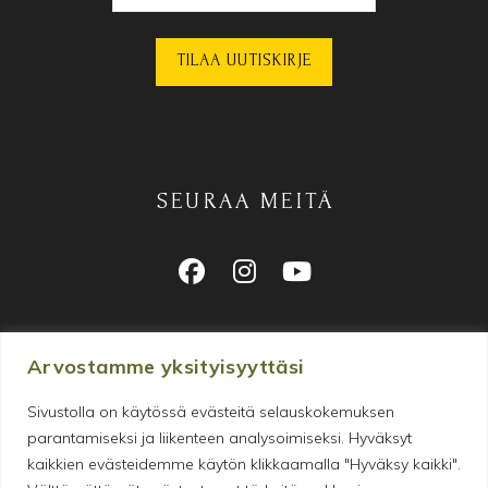
SEURAA MEITÄ
Arvostamme yksityisyyttäsi
Sivustolla on käytössä evästeitä selauskokemuksen
parantamiseksi ja liikenteen analysoimiseksi. Hyväksyt
Makeanhimon tyydyttämiseen
kaikkien evästeidemme käytön klikkaamalla "Hyväksy kaikki".
erikoistunut verkkokauppa