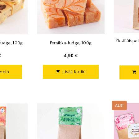
Yksittäispa
udge, 100g
Persikka-fudge, 100g
€
4,90 €
oriin
Lisää koriin
ALE!