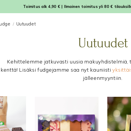
Toimitus alk 4,90 € | Ilmainen toimitus yli 80 € tilauksil
udge
Uutuudet
/
Uutuudet
Kehittelemme jatkuvasti uusia makuyhdistelmiä, 
kikenttä! Lisäksi fudgejamme saa nyt kauniisti
yksittä
jälleenmyyntiin.