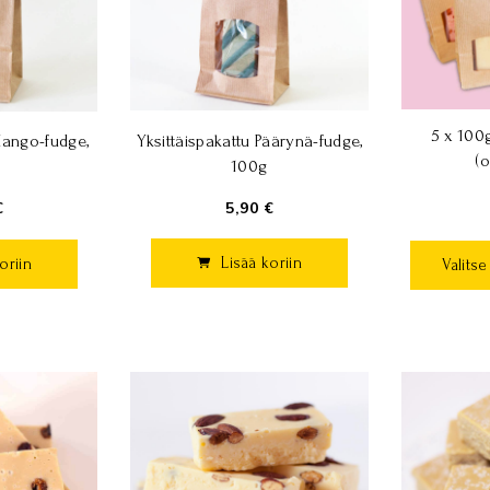
5 x 100
Yksittäispakattu Päärynä-fudge,
Mango-fudge,
(o
100g
5,90 €
€
Lisää koriin
oriin
Valits