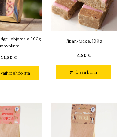
udge-lahjarasia 200g
Pipari-fudge, 100g
mavalinta)
4,90 €
11,90 €
Lisää koriin
e vaihtoehdoista