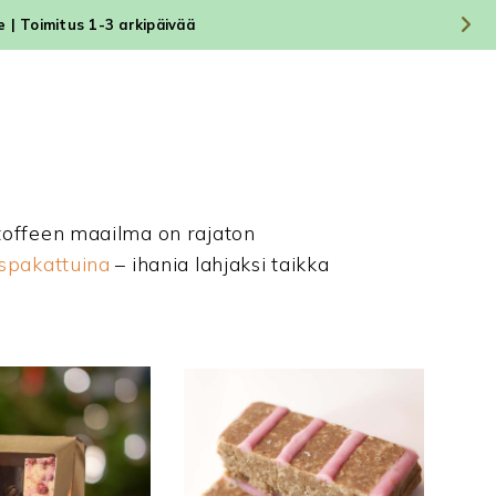
le | Toimitus 1-3 arkipäivää
toffeen maailma on rajaton
ispakattuina
– ihania lahjaksi taikka