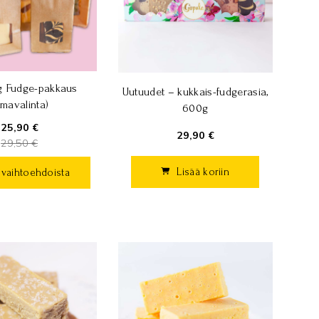
g Fudge-pakkaus
Uutuudet – kukkais-fudgerasia,
mavalinta)
600g
25,90 €
29,90 €
29,50 €
Lisää koriin
e vaihtoehdoista