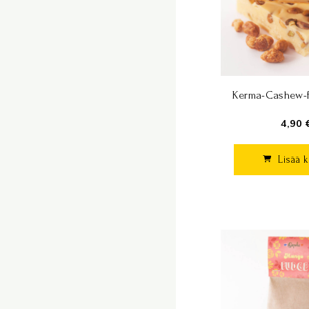
Kerma-Cashew-f
4,90 
Lisää k