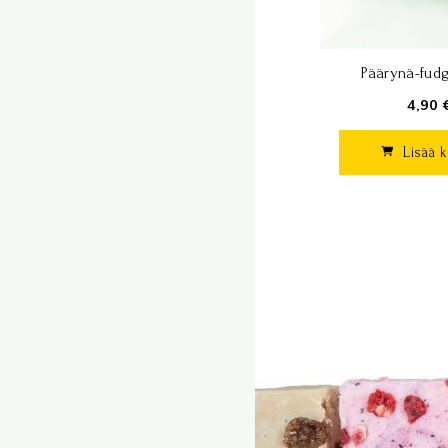
Päärynä-fudg
4,90 
Lisää k