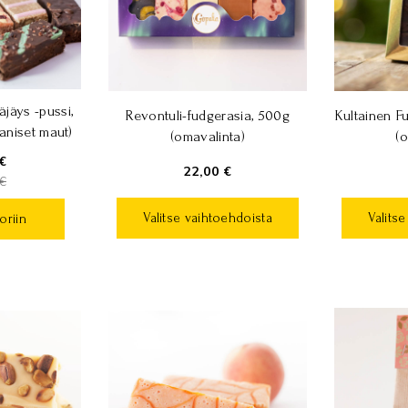
jäys -pussi,
Revontuli-fudgerasia, 500g
Kultainen F
aniset maut)
(omavalinta)
(o
€
22,00 €
€
Valitse vaihtoehdoista
Valits
oriin