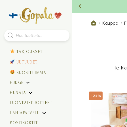
Kauppa
F
/
/
Products
search
TARJOUKSET
UUTUUDET
leik
SUOSITUIMMAT
FUDGE
HUNAJA
-21%
LUONTAISTUOTTEET
LAHJAPALVELU
POSTIKORTIT