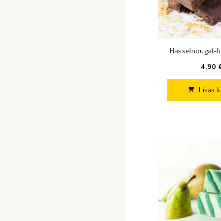
Hasselnougat-f
4,90 
Lisää k