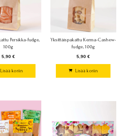
kattu Persikka-fudge,
Yksittäispakattu Kerma-Cashew-
100g
fudge, 100g
5,90 €
5,90 €
Lisää koriin
Lisää koriin