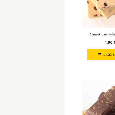
Rommirusina-fu
4,90 
Lisää k