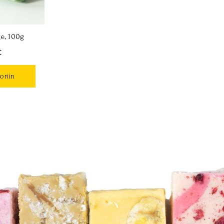
e, 100g
€
oriin