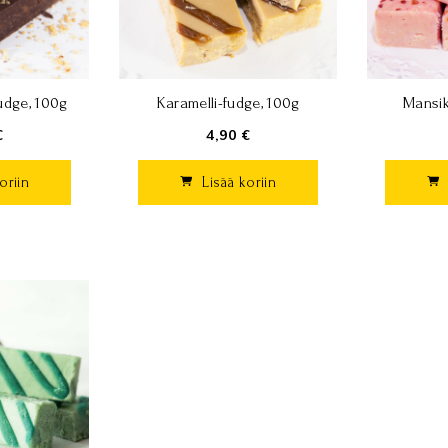
udge, 100g
Karamelli-fudge, 100g
Mansik
€
4,90 €
oriin
Lisää koriin