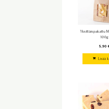
Yksittäispakattu 
100g
5,90 
Lisää k