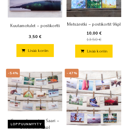
Metsäretki – postikortit 9kpl
Kuutamotulet – postikortti
10,00 €
3,50 €
13,50 €
Lisää koriin
Lisää koriin
-54%
-47%
Suomenhevosten Saari –
LOPPUUNMYYTY
postikortit 12kpl