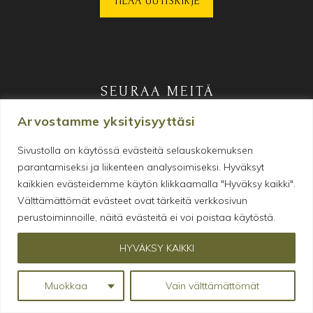
SEURAA MEITÄ
Arvostamme yksityisyyttäsi
Sivustolla on käytössä evästeitä selauskokemuksen
parantamiseksi ja liikenteen analysoimiseksi. Hyväksyt
kaikkien evästeidemme käytön klikkaamalla "Hyväksy kaikki".
Välttämättömät evästeet ovat tärkeitä verkkosivun
perustoiminnoille, näitä evästeitä ei voi poistaa käytöstä.
HYVÄKSY KAIKKI
Makeanhimon tyydyttämiseen
erikoistunut verkkokauppa
Muokkaa
Vain välttämättömät
© 2026 Gopala • Y-tunnus: 2805812-4