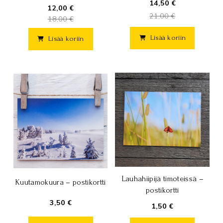
14,50 €
12,00 €
21,00 €
18,00 €
Lisää koriin
Lisää koriin
Lauhahiipijä timoteissä –
Kuutamokuura – postikortti
postikortti
3,50 €
1,50 €