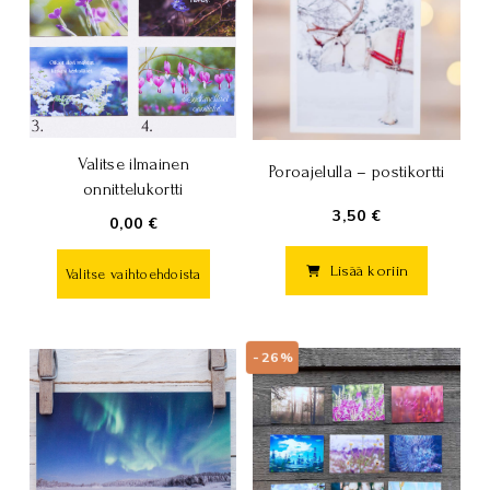
Valitse ilmainen
Poroajelulla – postikortti
onnittelukortti
3,50 €
0,00 €
Lisää koriin
Valitse vaihtoehdoista
-26%