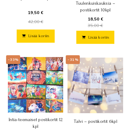
Tuulenkuiskauksia –
postikortit 10kpl
19,50 €
18,50 €
42,00 €
35,00 €
Lisää koriin
Lisää koriin
-33%
-31%
Intia-teemaiset postikortit 12
Talvi – postikortit 6kpl
kpl