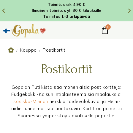
Toimitus alk 4,90 €
Ilmainen toimitus yli 80 € tilauksille
Toimitus 1-3 arkipäivää
0
Kauppa
Postikortit
/
/
Postikortit
Gopalan Putiikista saa monenlaisia postikortteja:
Fudgekokki-Kaisun intialaisteemaisia maalauksia,
isosisko-Minnan
herkkiä taidevalokuvia, ja Heini-
äidin tunnelmallisia luontokuvia. Kortit on painettu
Suomessa ympäristöystävälliselle paperille.