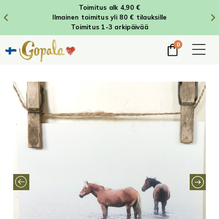
Toimitus alk 4,90 €
Ilmainen toimitus yli 80 € tilauksille
Toimitus 1-3 arkipäivää
0