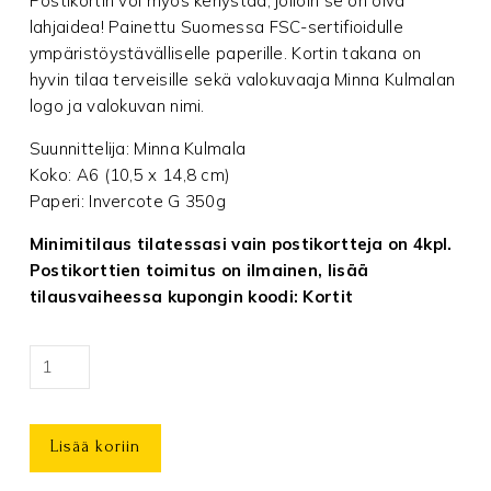
Postikortin voi myös kehystää, jolloin se on oiva
lahjaidea! Painettu Suomessa FSC-sertifioidulle
ympäristöystävälliselle paperille. Kortin takana on
hyvin tilaa terveisille sekä valokuvaaja Minna Kulmalan
logo ja valokuvan nimi.
Suunnittelija: Minna Kulmala
Koko: A6 (10,5 x 14,8 cm)
Paperi: Invercote G 350g
Minimitilaus tilatessasi vain postikortteja on 4kpl.
Postikorttien toimitus on ilmainen, lisää
tilausvaiheessa kupongin koodi: Kortit
Odotus
-
postikortti
Lisää koriin
määrä