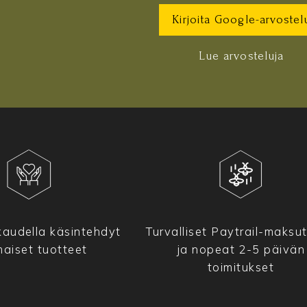
Kirjoita Google-arvostel
Lue arvosteluja
audella käsintehdyt
Turvalliset Paytrail-maksu
maiset tuotteet
ja nopeat 2-5 päivän
toimitukset