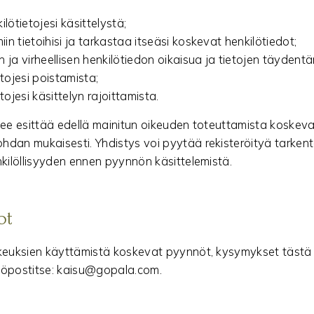
lötietojesi käsittelystä;
n tietoihisi ja tarkastaa itseäsi koskevat henkilötiedot;
 ja virheellisen henkilötiedon oikaisua ja tietojen täydentä
tojesi poistamista;
tojesi käsittelyn rajoittamista.
lee esittää edellä mainitun oikeuden toteuttamista koske
dan mukaisesti. Yhdistys voi pyytää rekisteröityä tarken
nkilöllisyyden ennen pyynnön käsittelemistä.
ot
ikeuksien käyttämistä koskevat pyynnöt, kysymykset tästä
köpostitse: kaisu@gopala.com.