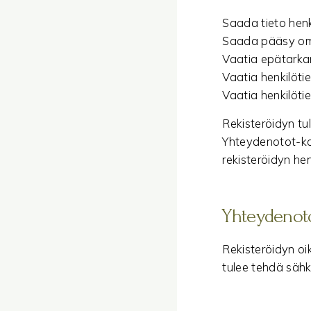
Saada tieto henki
Saada pääsy omii
Vaatia epätarkan
Vaatia henkilötie
Vaatia henkilötie
Rekisteröidyn tu
Yhteydenotot-koh
rekisteröidyn he
Yhteydenot
Rekisteröidyn o
tulee tehdä säh