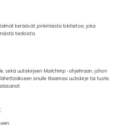
telmät keräävät jonkinlaista lokitietoa, joka
näistä tiedoista.
ille, sekä uutiskirjeen Mailchimp -ohjelmaan, johon
 lähettääkseen sinulle tilaamasi uutiskirje tai tuote.
salasanat.
t
seen.