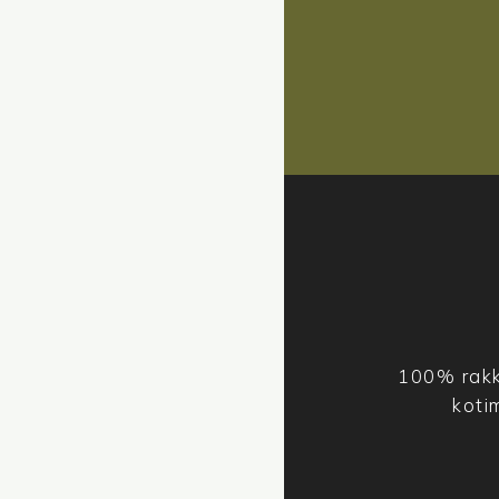
100% rakk
koti