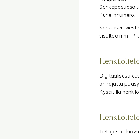
Sähköpostiosoit
Puhelinnumero;
Sähköisen viestin
sisältää mm. IP-o
Henkilötiet
Digitaalisesti kä
on rajattu pääsy v
Kyseisillä henki
Henkilötiet
Tietojasi ei luo