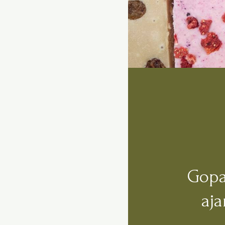
Gopa
aj