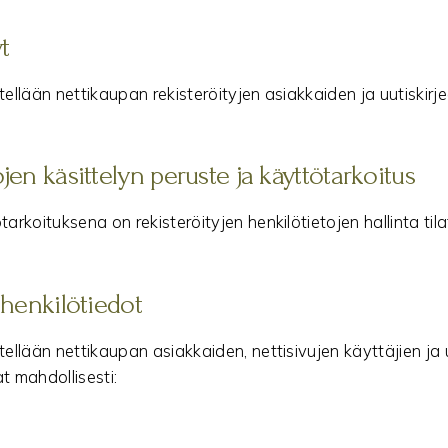
t
tellään nettikaupan rekisteröityjen asiakkaiden ja uutiskirjee
jen käsittelyn peruste ja käyttötarkoitus
tarkoituksena on rekisteröityjen henkilötietojen hallinta til
 henkilötiedot
tellään nettikaupan asiakkaiden, nettisivujen käyttäjien ja uu
t mahdollisesti: