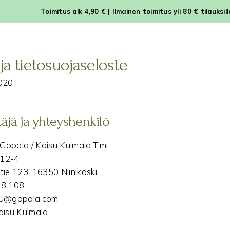
Toimitus alk 4,90 € | Ilmainen toimitus yli 80 € tilauksil
 ja tietosuojaseloste
2020
täjä ja yhteyshenkilö
 Gopala / Kaisu Kulmala T:mi
812-4
tie 123, 16350 Niinikoski
08 108
isu@gopala.com
aisu Kulmala