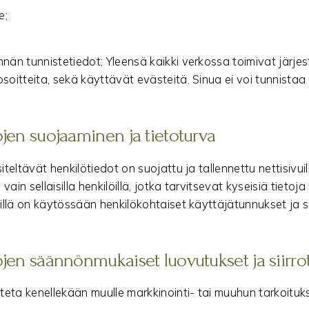
e;
nän tunnistetiedot; Yleensä kaikki verkossa toimivat järjes
soitteita, sekä käyttävät evästeitä. Sinua ei voi tunnistaa 
ojen suojaaminen ja tietoturva
siteltävät henkilötiedot on suojattu ja tallennettu nettisivu
ain sellaisilla henkilöillä, jotka tarvitsevat kyseisiä tietoja
löillä on käytössään henkilökohtaiset käyttäjätunnukset ja 
ojen säännönmukaiset luovutukset ja siirro
vuteta kenellekään muulle markkinointi- tai muuhun tarkoituk