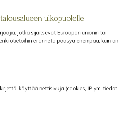
 talousalueen ulkopuolelle
oajia, jotka sijaitsevat Euroopan unionin tai
Henkilötietoihin ei anneta pääsyä enempää, kuin on
irjettä, käyttää nettisivuja (cookies, IP ym. tiedot