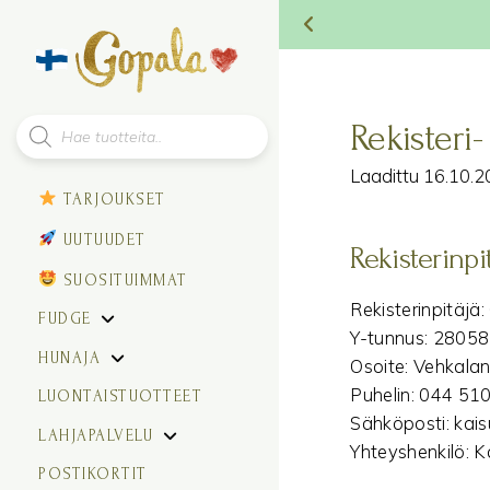
Products
Rekisteri-
search
Laadittu 16.10.
TARJOUKSET
UUTUUDET
Rekisterinpi
SUOSITUIMMAT
Rekisterinpitäjä:
FUDGE
Y-tunnus: 2805
HUNAJA
Osoite: Vehkalan
Puhelin: 044 51
LUONTAISTUOTTEET
Sähköposti: ka
LAHJAPALVELU
Yhteyshenkilö: K
POSTIKORTIT