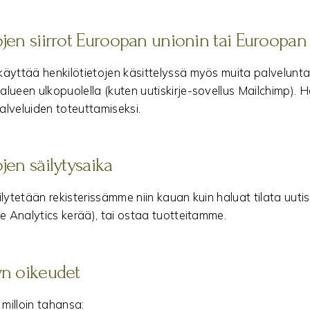
ojen siirrot Euroopan unionin tai Euroopan
äyttää henkilötietojen käsittelyssä myös muita palveluntarj
lueen ulkopuolella (kuten uutiskirje-sovellus Mailchimp). 
lveluiden toteuttamiseksi.
jen säilytysaika
lytetään rekisterissämme niin kauan kuin haluat tilata uutisk
le Analytics kerää), tai ostaa tuotteitamme.
yn oikeudet
 milloin tahansa: