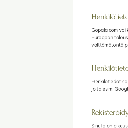
Henkilötiet
Gopala.com voi k
Euroopan talousa
välttämätöntä pa
Henkilötieto
Henkilötiedot säi
joita esim. Goog
Rekisteröid
Sinulla on oikeus