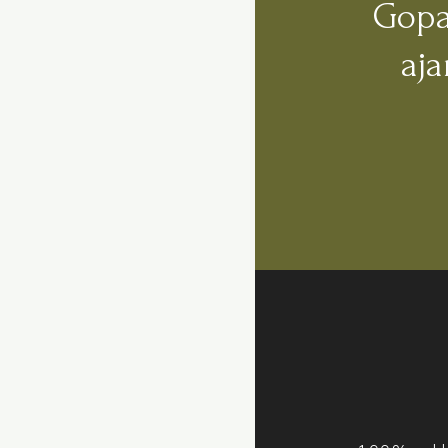
Gopa
aj