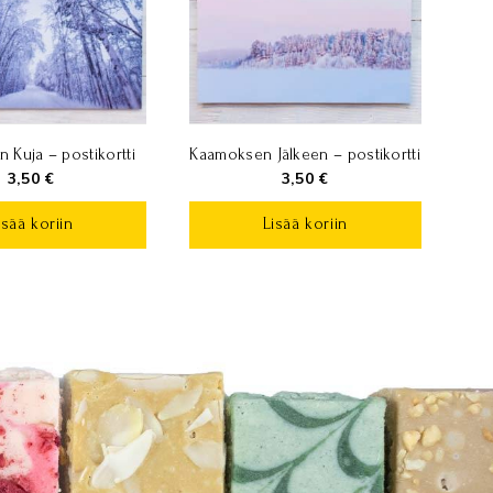
 Kuja – postikortti
Kaamoksen Jälkeen – postikortti
3,50
€
3,50
€
isää koriin
Lisää koriin