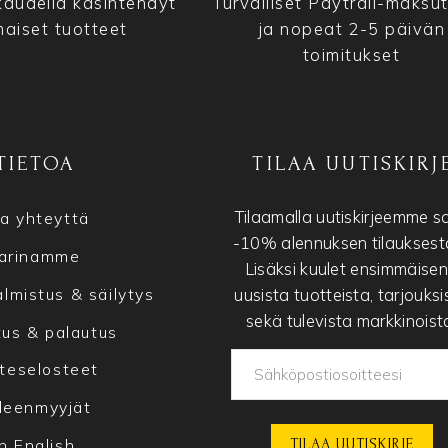
audella käsintehdyt
Turvalliset Paytrail-maksu
maiset tuotteet
ja nopeat 2-5 päivän
toimitukset
TIETOA
TILAA UUTISKIRJ
Tilaamalla uutiskirjeemme s
a yhteyttä
-10% alennuksen tilauksesta
arinamme
Lisäksi kuulet ensimmäise
uusista tuotteista, tarjouksi
lmistus & säilytys
sekä tulevista markkinoist
tus & palautus
teselosteet
lleenmyyjät
In English