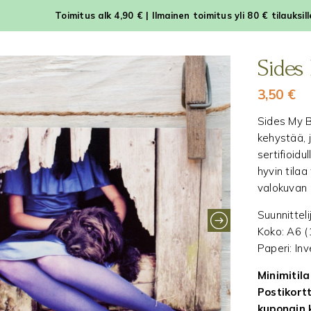
Toimitus alk 4,90 € | Ilmainen toimitus yli 80 € tilauksil
Sides 
3,50
€
Sides My B
kehystää, 
sertifioidu
hyvin tilaa
valokuvan 
Suunnittel
Koko: A6 (
Paperi: In
Minimitila
Postikortt
kupongin 