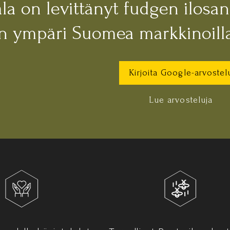
la on levittänyt fudgen ilosa
an ympäri Suomea markkinoilla
Kirjoita Google-arvostel
Lue arvosteluja