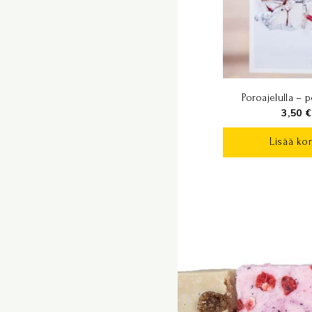
Poroajelulla – p
3,50
€
Lisää kor