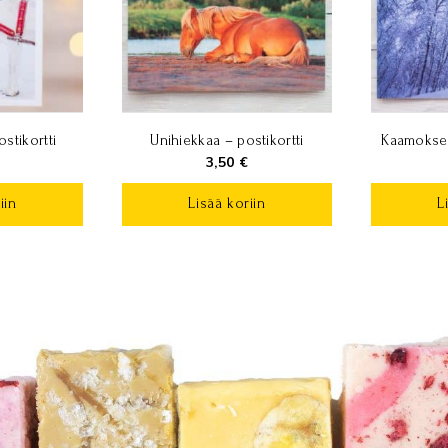
ostikortti
Unihiekkaa – postikortti
Kaamoksen
3,50
€
iin
Lisää koriin
L