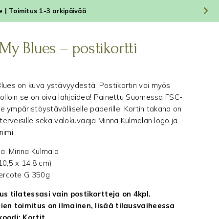
le | Toimitus 1-3 arkipäivää
My Blues – postikortti
lues on kuva ystävyydestä. Postikortin voi myös
jolloin se on oiva lahjaidea! Painettu Suomessa FSC-
lle ympäristöystävälliselle paperille. Kortin takana on
 terveisille sekä valokuvaaja Minna Kulmalan logo ja
nimi.
ija: Minna Kulmala
10,5 x 14,8 cm)
vercote G 350g
us tilatessasi vain postikortteja on 4kpl.
ien toimitus on ilmainen, lisää tilausvaiheessa
koodi: Kortit