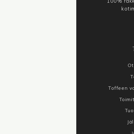
100% rakk
koti
Ot
T
Toffeen va
Toimi
Tuo
Jä