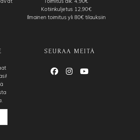
tavat
Toimitus alk. 4,90€
Kotiinkuljetus 12,90€
Ilmainen toimitus yli 80€ tilauksiin
E
SEURAA MEITÄ
aat
si!
nä
sta
a.