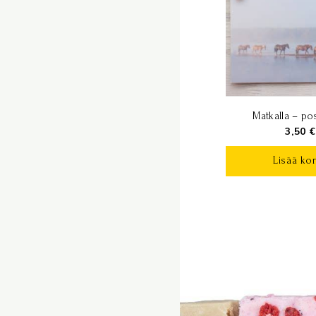
Matkalla – pos
3,50
€
Lisää kor