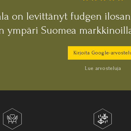
la on levittänyt fudgen ilosa
an ympäri Suomea markkinoilla
Kirjoita Google-arvostel
Lue arvosteluja