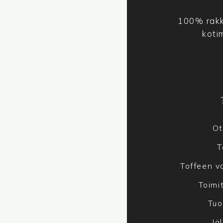
100% rakk
koti
Ot
T
Toffeen va
Toimi
Tuo
Jä