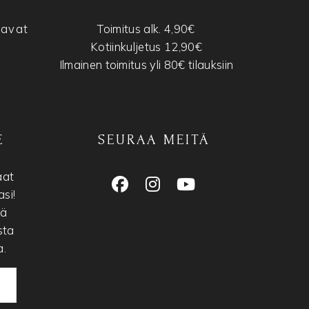
tavat
Toimitus alk. 4,90€
Kotiinkuljetus 12,90€
Ilmainen toimitus yli 80€ tilauksiin
E
SEURAA MEITÄ
aat
si!
nä
sta
a.