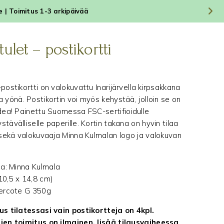
le | Toimitus 1-3 arkipäivää
ulet – postikortti
postikortti on valokuvattu Inarijärvella kirpsakkana
a yönä. Postikortin voi myös kehystää, jolloin se on
idea! Painettu Suomessa FSC-sertifioidulle
tävälliselle paperille. Kortin takana on hyvin tilaa
e sekä valokuvaaja Minna Kulmalan logo ja valokuvan
ija: Minna Kulmala
10,5 x 14,8 cm)
vercote G 350g
us tilatessasi vain postikortteja on 4kpl.
ien toimitus on ilmainen, lisää tilausvaiheessa