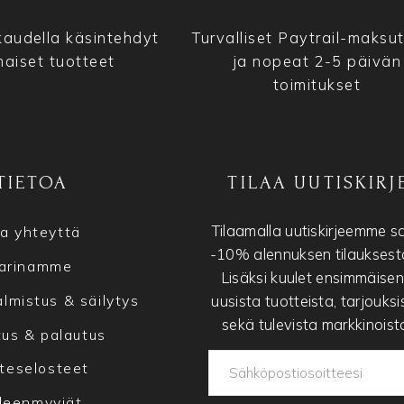
audella käsintehdyt
Turvalliset Paytrail-maksu
maiset tuotteet
ja nopeat 2-5 päivän
toimitukset
TIETOA
TILAA UUTISKIRJ
Tilaamalla uutiskirjeemme s
a yhteyttä
-10% alennuksen tilauksesta
arinamme
Lisäksi kuulet ensimmäise
uusista tuotteista, tarjouksi
lmistus & säilytys
sekä tulevista markkinoist
tus & palautus
teselosteet
lleenmyyjät