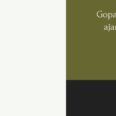
Gopa
aj