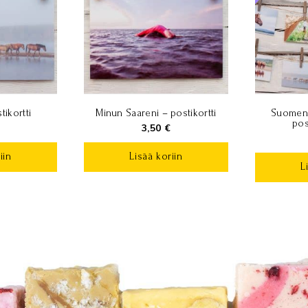
tikortti
Minun Saareni – postikortti
Suomenh
pos
3,50
€
iin
Lisää koriin
L