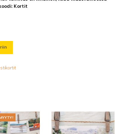
koodi: Kortit
riin
stikortit
MYYTY!