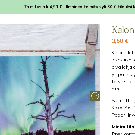
Toimitus alk 4,90 € | Ilmainen toimitus yli 80 € tilauksil
Kelont
3,50
€
Kelontulet-
lokakuisen
oiva lahja
ympäristöys
terveisill
nimi.
Suunnittel
Koko: A6 (
Paperi: In
Minimitila
Postikortt