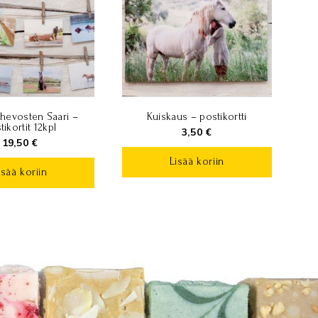
evosten Saari –
Kuiskaus – postikortti
tikortit 12kpl
3,50
€
19,50
€
Lisää koriin
isää koriin