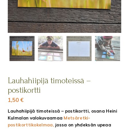
Lauhahiipijä timoteissä –
postikortti
1,50
€
Lauhahiipijä timoteissä – postikortti, osana Heini
Kulmalan valokuvaamaa
Metsäretki-
postikorttikokelmaa,
jossa on yhdeksän upeaa