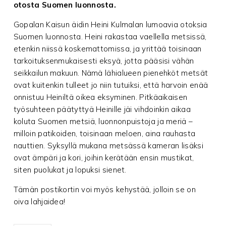
otosta Suomen luonnosta.
Gopalan Kaisun äidin Heini Kulmalan lumoavia otoksia
Suomen luonnosta. Heini rakastaa vaellella metsissä,
etenkin niissä koskemattomissa, ja yrittää toisinaan
tarkoituksenmukaisesti eksyä, jotta pääsisi vähän
seikkailun makuun. Nämä lähialueen pienehköt metsät
ovat kuitenkin tulleet jo niin tutuiksi, että harvoin enää
onnistuu Heiniltä oikea eksyminen. Pitkäaikaisen
työsuhteen päätyttyä Heinille jäi vihdoinkin aikaa
koluta Suomen metsiä, luonnonpuistoja ja meriä –
milloin patikoiden, toisinaan meloen, aina rauhasta
nauttien. Syksyllä mukana metsässä kameran lisäksi
ovat ämpäri ja kori, joihin kerätään ensin mustikat,
siten puolukat ja lopuksi sienet.
Tämän postikortin voi myös kehystää, jolloin se on
oiva lahjaidea!