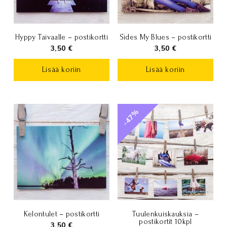
Hyppy Taivaalle – postikortti
Sides My Blues – postikortti
3,50
€
3,50
€
Lisää koriin
Lisää koriin
-47%
Kelontulet – postikortti
Tuulenkuiskauksia –
postikortit 10kpl
3,50
€