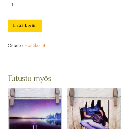
Lauhahiipijä
timoteissä
-
Lisää koriin
postikortti
määrä
Osasto:
Postikortit
Tutustu myös