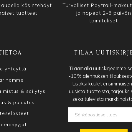
audella käsintehdyt
Turvalliset Paytrail-maksu
maiset tuotteet
ja nopeat 2-5 päivän
toimitukset
TIETOA
TILAA UUTISKIRJ
Tilaamalla uutiskirjeemme s
a yhteyttä
-10% alennuksen tilauksesta
arinamme
Lisäksi kuulet ensimmäise
uusista tuotteista, tarjouksi
lmistus & säilytys
sekä tulevista markkinoist
tus & palautus
teselosteet
lleenmyyjät