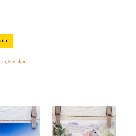
riin
oulu
,
Postikortit