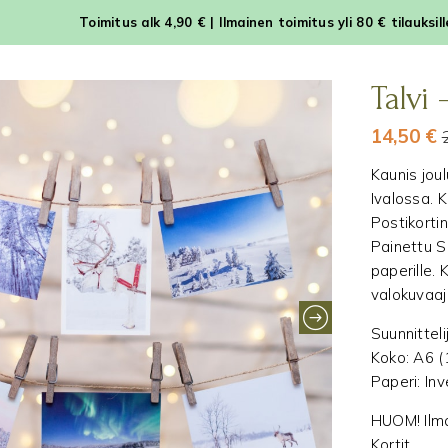
Toimitus alk 4,90 € | Ilmainen toimitus yli 80 € tilauksil
Talvi 
14,50
€
Kaunis jou
Ivalossa. 
Postikortin
Painettu S
paperille. 
valokuvaaj
Suunnittel
Koko: A6 (
Paperi: In
HUOM! Ilmai
Kortit