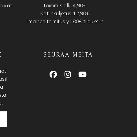
tavat
Toimitus alk. 4,90€
Kotiinkuljetus 12,90€
Ilmainen toimitus yli 80€ tilauksiin
E
SEURAA MEITÄ
aat
si!
nä
sta
a.