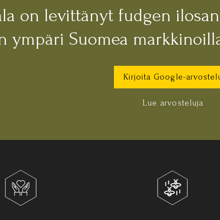
la on levittänyt fudgen ilosa
an ympäri Suomea markkinoilla
Kirjoita Google-arvostel
Lue arvosteluja