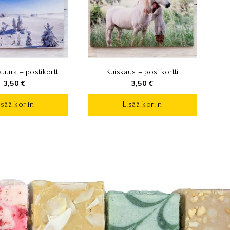
uura – postikortti
Kuiskaus – postikortti
3,50
€
3,50
€
isää koriin
Lisää koriin