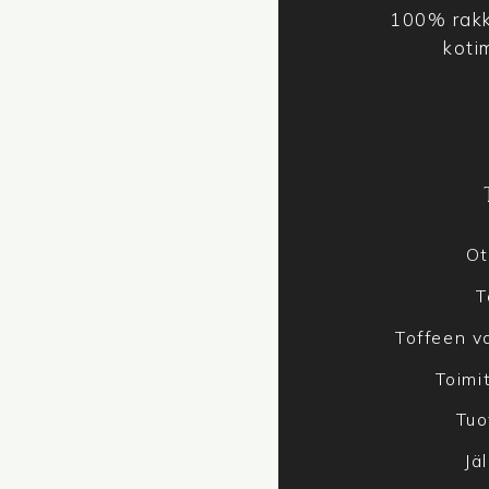
100% rakk
koti
Ot
T
Toffeen va
Toimi
Tuo
Jä