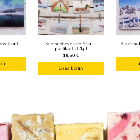
ostikortti
Suomenhevosten Saari –
Kuutamok
postikortit 12kpl
19,50
€
iin
L
Lisää koriin