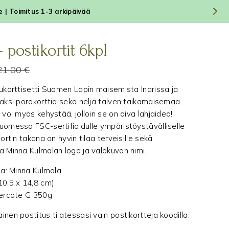
le | Toimitus 1-3 arkipäivää
– postikortit 6kpl
21,00
€
lukorttisetti Suomen Lapin maisemista Inarissa ja
Kaksi porokorttia sekä neljä talven taikamaisemaa.
 voi myös kehystää, jolloin se on oiva lahjaidea!
uomessa FSC-sertifioidulle ympäristöystävälliselle
Kortin takana on hyvin tilaa terveisille sekä
a Minna Kulmalan logo ja valokuvan nimi.
ija: Minna Kulmala
10,5 x 14,8 cm)
vercote G 350g
nen postitus tilatessasi vain postikortteja koodilla: