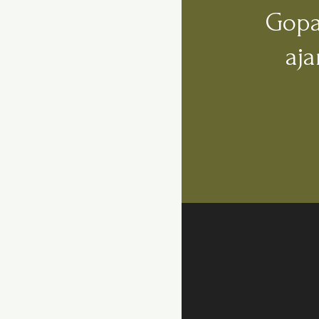
Gopa
aj