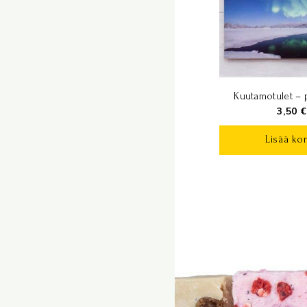
Kuutamotulet – p
3,50
€
Lisää kor