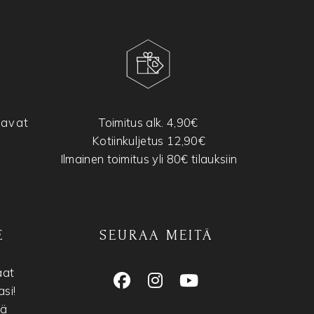
tavat
Toimitus alk. 4,90€
Kotiinkuljetus 12,90€
Ilmainen toimitus yli 80€ tilauksiin
E
SEURAA MEITÄ
aat
si!
nä