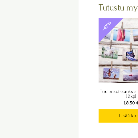
Tutustu my
-47%
Tuulenkuiskauksia 
10kpl
18,50
Lisää kor