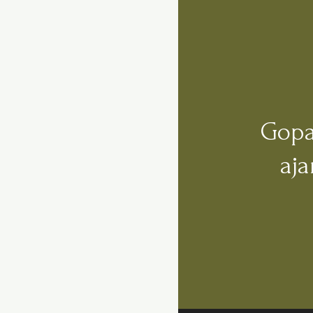
Gopa
aj