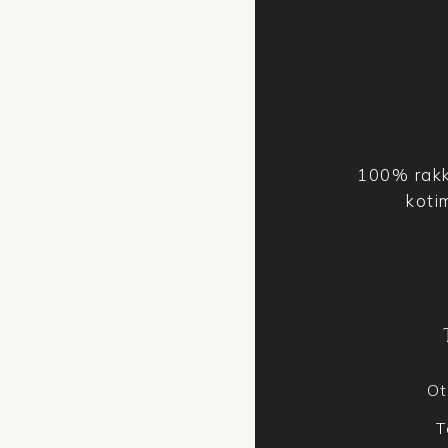
100% rakk
koti
Ot
T