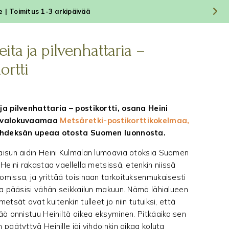
le | Toimitus 1-3 arkipäivää
ta ja pilvenhattaria –
ortti
a pilvenhattaria – postikortti, osana Heini
 valokuvaamaa
Metsäretki-postikorttikokelmaa,
yhdeksän upeaa otosta Suomen luonnosta.
isun äidin Heini Kulmalan lumoavia otoksia Suomen
Heini rakastaa vaellella metsissä, etenkin niissä
missa, ja yrittää toisinaan tarkoituksenmukaisesti
ta pääsisi vähän seikkailun makuun. Nämä lähialueen
etsät ovat kuitenkin tulleet jo niin tutuiksi, että
ää onnistuu Heiniltä oikea eksyminen. Pitkäaikaisen
päätyttyä Heinille jäi vihdoinkin aikaa koluta