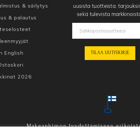
uusista tuotteista, tarjouksi
lmistus & säilytys
sekä tulevista markkinoist
tus & palautus
teselosteet
lleenmyyjät
In English
Ostoskori
kkinat 2026
Makeanhimon tyydyttämiseen erikoist