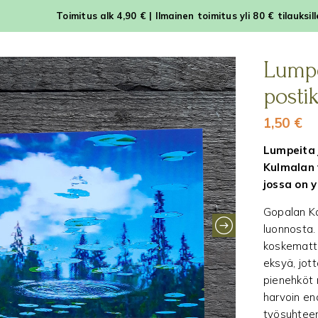
Toimitus alk 4,90 € | Ilmainen toimitus yli 80 € tilauksil
Lumpei
postik
1,50
€
Lumpeita j
Kulmalan
jossa on 
Gopalan Ka
luonnosta. 
koskematto
eksyä, jot
pienehköt m
harvoin en
työsuhteen 