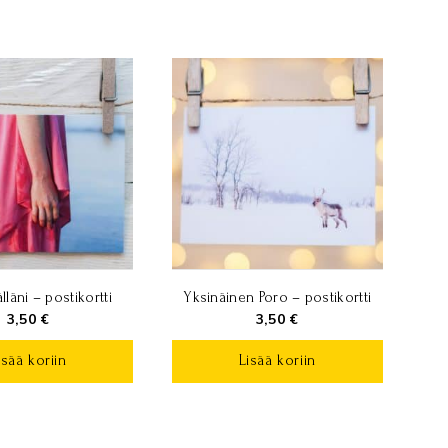
lläni – postikortti
Yksinäinen Poro – postikortti
3,50
€
3,50
€
isää koriin
Lisää koriin