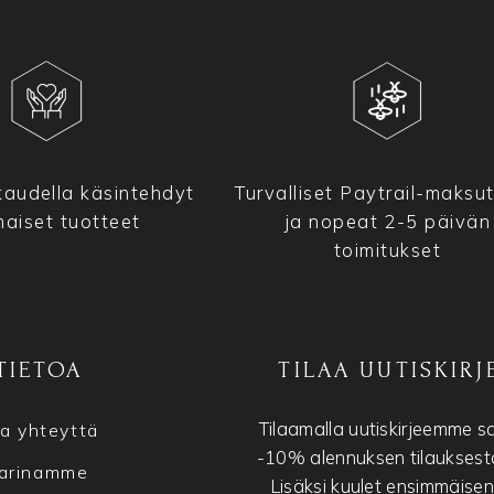
audella käsintehdyt
Turvalliset Paytrail-maksu
maiset tuotteet
ja nopeat 2-5 päivän
toimitukset
TIETOA
TILAA UUTISKIRJ
Tilaamalla uutiskirjeemme s
a yhteyttä
-10% alennuksen tilauksesta
arinamme
Lisäksi kuulet ensimmäise