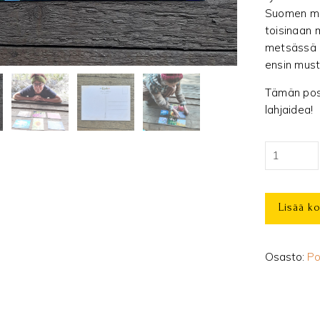
Suomen met
toisinaan 
metsässä k
ensin musti
Tämän post
lahjaidea!
Lumpeita
ja
pilvenhatta
Lisää ko
-
postikortti
määrä
Osasto:
Po