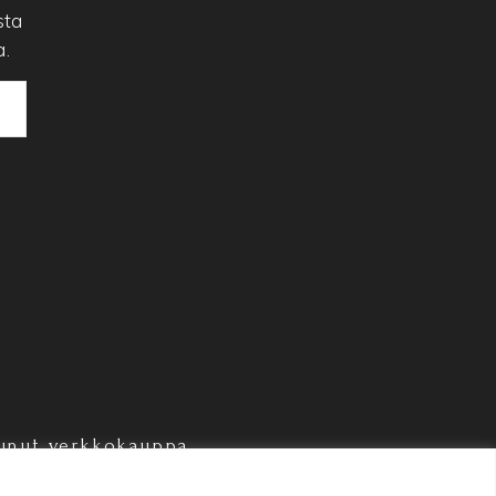
sta
a.
unut verkkokauppa