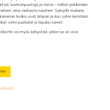
siä, luonnonpuistoja ja meriä – milloin patikoiden,
meloen, aina rauhasta nauttien. Syksyllä mukana
ameran lisäksi ovat ämpäri ja kori, joihin kerätään
kat, siten puolukat ja lopuksi sienet.
ikortin voi myös kehystää, jolloin se on oiva
ria
riin
stikortit