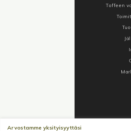
Toffeen va
Toimi
Tuo
Jä
Mar
Arvostamme yksityisyyttäsi