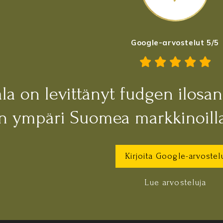
Google-arvostelut 5/5
la on levittänyt fudgen ilosa
an ympäri Suomea markkinoilla
Kirjoita Google-arvostel
Lue arvosteluja