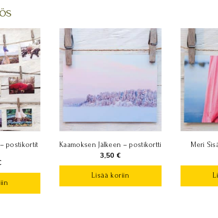
ös
– postikortit
Kaamoksen Jälkeen – postikortti
Meri Sisä
3,50
€
€
Lisää koriin
L
iin