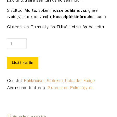
joka antaa sille sen tunnusmaisen maun.
Sisältää:
Maito,
sokeri,
hasselpähkinävoi
, ghee
(
voi
öljy), kaakao, vanilja,
hasselpähkinärouhe
, suola.
Gluteeniton. Palmuöljytön.
Ei lisä- tai säilöntäaineita.
Hasselnougat-
fudge,
100g
Lisää koriin
määrä
Osastot:
Pähkinäiset
,
Suklaiset
,
Uutuudet
,
Fudge
Avainsanat tuotteelle
Gluteeniton
,
Palmuöljytön