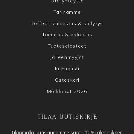
Ota yhteyttä
Tarinamme
Toffeen valmistus & säilytys
Toimitus & palautus
Tuoteselosteet
Jälleenmyyjät
In English
Ostoskori
Markkinat 2026
TILAA UUTISKIRJE
Tilaamalla uutiskirjeemme saat -10% alennuksen