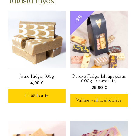
Tutustu myös
-9%
Joulu-fudge, 100g
Deluxe Fudge-lahjapakkaus
600g (omavalinta)
4,90
€
26,90
€
Lisää koriin
Valitse vaihtoehdoista
Tällä
tuotteella
on
useampi