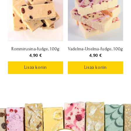
muunnelma.
Voit
tehdä
valinnat
tuotteen
sivulla.
Rommirusina-fudge, 100g
Vadelma-Unelma-fudge, 100g
4,90
€
4,90
€
Lisää koriin
Lisää koriin