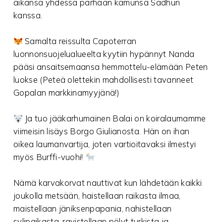
aikansa yhdessä parhaan kamunsa Sadhun
kanssa.
Samalta reissulta Capoterran
luonnonsuojelualueelta kyytiin hypännyt Nanda
pääsi ansaitsemaansa hemmottelu-elämään Peten
luokse (Peteä olettekin mahdollisesti tavanneet
Gopalan markkinamyyjänä!)
Ja tuo jääkarhumainen Balai on koiralaumamme
viimeisin lisäys Borgo Giulianosta. Hän on ihan
oikea laumanvartija, joten vartioitavaksi ilmestyi
myös Burffi-vuohi!
Nämä karvakorvat nauttivat kun lähdetään kaikki
joukolla metsään, haistellaan raikasta ilmaa,
maistellaan jäniksenpapania, nahistellaan
sylipaikasta, ravistellaan pölyt turkista ja