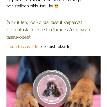
pahistellaan pikkulinnuille!
Ja muuten, jos koirasi tassut kaipaavat
kosteutusta, niin testaa ihmeessä Gopalan
tassuvoiteet
!
Ihana tassuvoide
(kukkaistuoksulla)