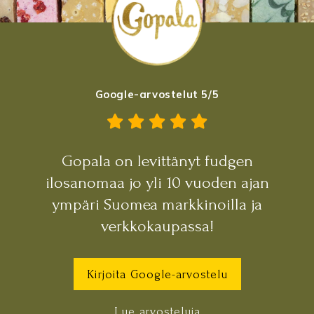
Google-arvostelut 5/5
Gopala on levittänyt fudgen
ilosanomaa jo yli 10 vuoden ajan
ympäri Suomea markkinoilla ja
verkkokaupassa!
Kirjoita Google-arvostelu
Lue arvosteluja