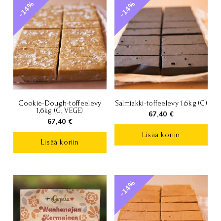
-14%
-14%
Cookie-Dough-toffeelevy
Salmiakki-toffeelevy 1,6kg (G)
1,6kg (G, VEGE)
67,40
€
67,40
€
Lisää koriin
Lisää koriin
-14%