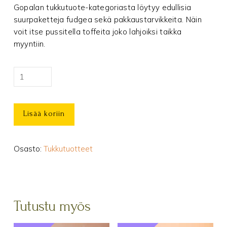
Gopalan tukkutuote-kategoriasta löytyy edullisia
suurpaketteja fudgea sekä pakkaustarvikkeita. Näin
voit itse pussitella toffeita joko lahjoiksi taikka
myyntiin.
Etiketti
-
Karamelli
Lisää koriin
määrä
Osasto:
Tukkutuotteet
Tutustu myös