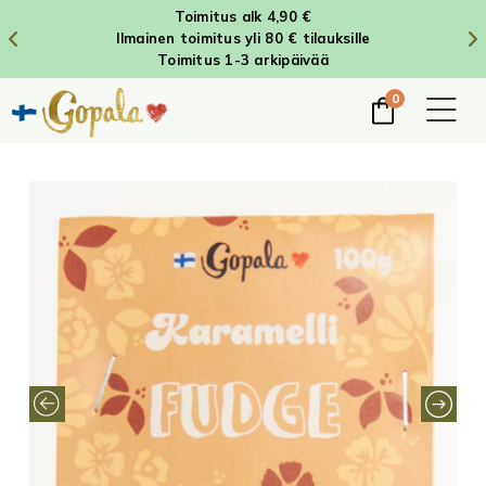
Toimitus alk 4,90 €
Ilmainen toimitus yli 80 € tilauksille
Toimitus 1-3 arkipäivää
0