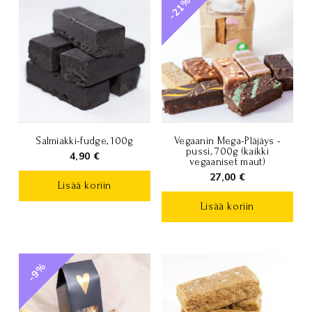
-21%
Salmiakki-fudge, 100g
Vegaanin Mega-Pläjäys -
pussi, 700g (kaikki
4,90
€
vegaaniset maut)
27,00
€
Lisää koriin
Lisää koriin
-9%