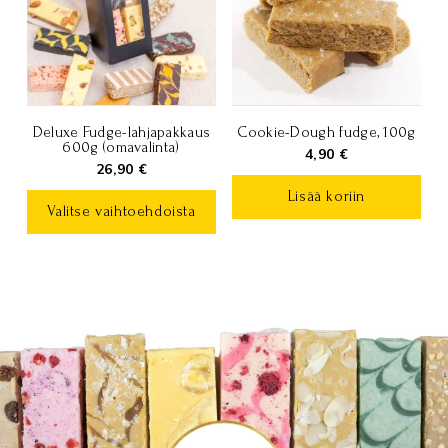
Deluxe Fudge-lahjapakkaus
Cookie-Dough fudge, 100g
600g (omavalinta)
4,90
€
26,90
€
Lisää koriin
Valitse vaihtoehdoista
Tällä
tuotteella
on
useampi
muunnelma.
Voit
tehdä
valinnat
tuotteen