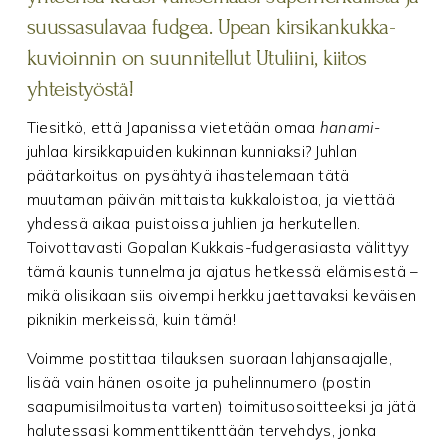
suussasulavaa fudgea. Upean kirsikankukka-
kuvioinnin on suunnitellut
Utuliini
, kiitos
yhteistyöstä!
Tiesitkö, että Japanissa vietetään omaa
hanami
-
juhlaa kirsikkapuiden kukinnan kunniaksi? Juhlan
päätarkoitus on pysähtyä ihastelemaan tätä
muutaman päivän mittaista kukkaloistoa, ja viettää
yhdessä aikaa puistoissa juhlien ja herkutellen.
Toivottavasti Gopalan Kukkais-fudgerasiasta välittyy
tämä kaunis tunnelma ja ajatus hetkessä elämisestä –
mikä olisikaan siis oivempi herkku jaettavaksi keväisen
piknikin merkeissä, kuin tämä!
Voimme postittaa tilauksen suoraan lahjansaajalle,
lisää vain hänen osoite ja puhelinnumero (postin
saapumisilmoitusta varten) toimitusosoitteeksi ja jätä
halutessasi kommenttikenttään tervehdys, jonka