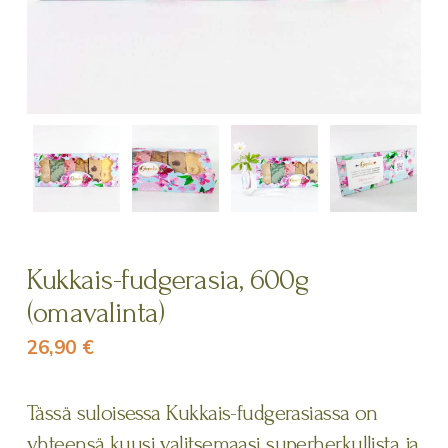
Kukkais-fudgerasia, 600g
(omavalinta)
26,90
€
Tässä suloisessa Kukkais-fudgerasiassa on
yhteensä kuusi valitsemaasi superherkullista ja