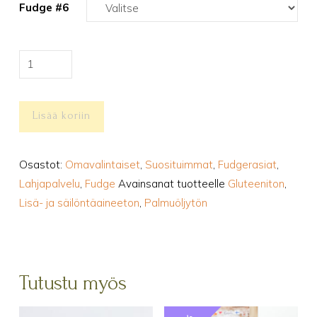
Fudge #6
Kukkais-
fudgerasia,
600g
Lisää koriin
(omavalinta)
määrä
Osastot:
Omavalintaiset
,
Suosituimmat
,
Fudgerasiat
,
Lahjapalvelu
,
Fudge
Avainsanat tuotteelle
Gluteeniton
,
Lisä- ja säilöntäaineeton
,
Palmuöljytön
Tutustu myös