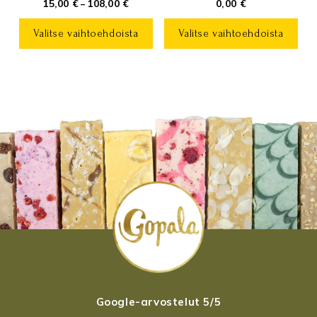
Hintaluokka:
15,00
€
108,00
€
0,00
€
–
15,00 €
-
108,00 €
Valitse vaihtoehdoista
Valitse vaihtoehdoista
Tällä
Tällä
tuotteella
tuotteella
on
on
useampi
useampi
muunnelma.
muunnelma.
Voit
Voit
tehdä
tehdä
valinnat
valinnat
tuotteen
tuotteen
sivulla.
sivulla.
Google-arvostelut 5/5