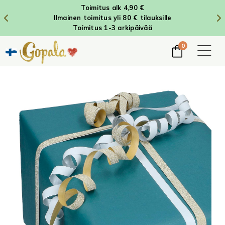
Toimitus alk 4,90 €
Ilmainen toimitus yli 80 € tilauksille
Toimitus 1-3 arkipäivää
0