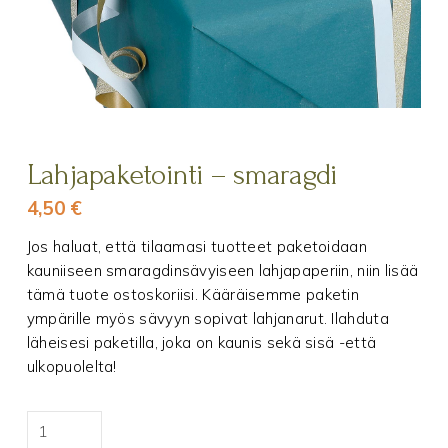
Lahjapaketointi – smaragdi
4,50
€
Jos haluat, että tilaamasi tuotteet paketoidaan
kauniiseen smaragdinsävyiseen lahjapaperiin, niin lisää
tämä tuote ostoskoriisi. Kääräisemme paketin
ympärille myös sävyyn sopivat lahjanarut. Ilahduta
läheisesi paketilla, joka on kaunis sekä sisä -että
ulkopuolelta!
Lahjapaketointi