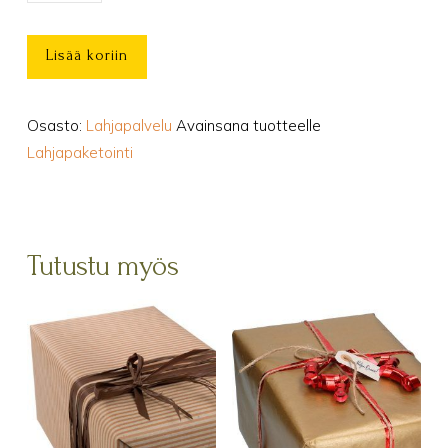
-
smaragdi
Lisää koriin
määrä
Osasto:
Lahjapalvelu
Avainsana tuotteelle
Lahjapaketointi
Tutustu myös