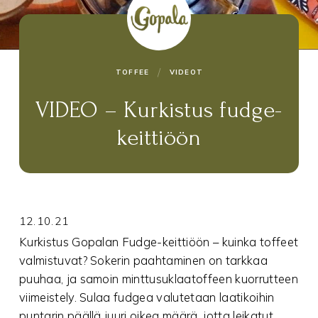
/
TOFFEE
VIDEOT
VIDEO – Kurkistus fudge-
keittiöön
12.10.21
Kurkistus Gopalan Fudge-keittiöön – kuinka toffeet
valmistuvat? Sokerin paahtaminen on tarkkaa
puuhaa, ja samoin minttusuklaatoffeen kuorrutteen
viimeistely. Sulaa fudgea valutetaan laatikoihin
puntarin päällä juuri oikea määrä, jotta leikatut