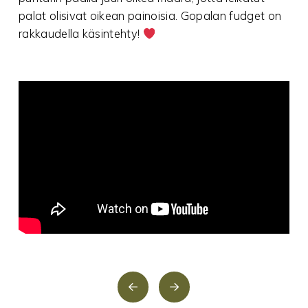
palat olisivat oikean painoisia. Gopalan fudget on
rakkaudella käsintehty!
PrevToffee
Toffee