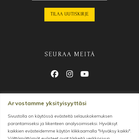
SEURAA MEITÄ
Arvostamme yksityisyyttäsi
Sivustolla on käytössä evästeitä selauskokemuksen
parantamiseksi ja liikenteen analysoimiseksi. Hyväksyt
Makeanhimon tyydyttämiseen
kaikkien evästeidemme käytön klikkaamalla "Hyväksy kaikki".
erikoistunut verkkokauppa
Välttämättömät evästeet ovat tärkeitä verkkosivun