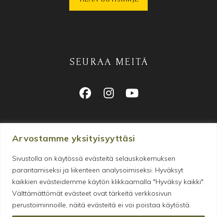
SEURAA MEITÄ
Arvostamme yksityisyyttäsi
Sivustolla on käytössä evästeitä selauskokemuksen
parantamiseksi ja liikenteen analysoimiseksi. Hyväksyt
Makeanhimon tyydyttämiseen
kaikkien evästeidemme käytön klikkaamalla "Hyväksy kaikki".
erikoistunut verkkokauppa
Välttämättömät evästeet ovat tärkeitä verkkosivun
perustoiminnoille, näitä evästeitä ei voi poistaa käytöstä.
© 2026 Gopala • Y-tunnus: 2805812-4