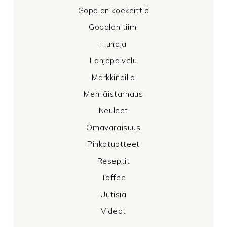
Gopalan koekeittiö
Gopalan tiimi
Hunaja
Lahjapalvelu
Markkinoilla
Mehiläistarhaus
Neuleet
Omavaraisuus
Pihkatuotteet
Reseptit
Toffee
Uutisia
Videot