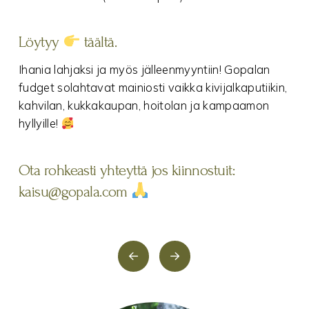
Löytyy
täältä
.
Ihania lahjaksi ja myös jälleenmyyntiin! Gopalan
fudget solahtavat mainiosti vaikka kivijalkaputiikin,
kahvilan, kukkakaupan, hoitolan ja kampaamon
hyllyille!
Ota rohkeasti yhteyttä jos kiinnostuit:
kaisu@gopala.com
PrevToffee
Toffee