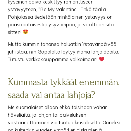
kyseinen päivä keskittyy romanttiseen
ystävyyteen, ”Be My Valentine”. Ehkä täällä
Pohjolassa tiedetään minkälainen ystävyys on
pääsääntöisesti pysyvämpää, ja vaalitaan sitä
sitten!
Mutta kummin tahansa haluatkin Ystävänpäivää
juhlistaa, niin Gopalalta löytyy ihania lahjaideoita.
Tutustu verkkokauppamme valikoimaan!
Kummasta tykkäät enemmän,
saada vai antaa lahjoja?
Me suomalaiset ollaan ehkä toisinaan vähän
häveliäitä, ja lahjan tai palveluksen
vastaanottaminen voi tuntua kiusalliselta. Onneksi
on kuitenkin vuoden ympäri erilaisia pieniä