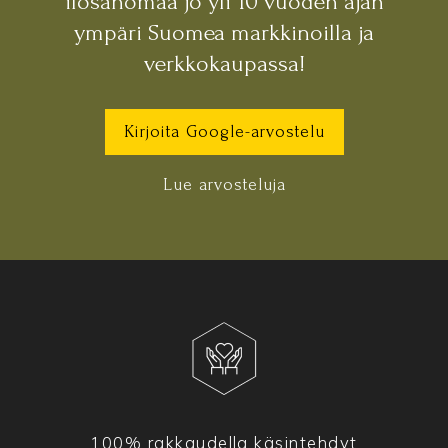
ilosanomaa jo yli 10 vuoden ajan
ympäri Suomea markkinoilla ja
verkkokaupassa!
Kirjoita Google-arvostelu
Lue arvosteluja
100% rakkaudella käsintehdyt