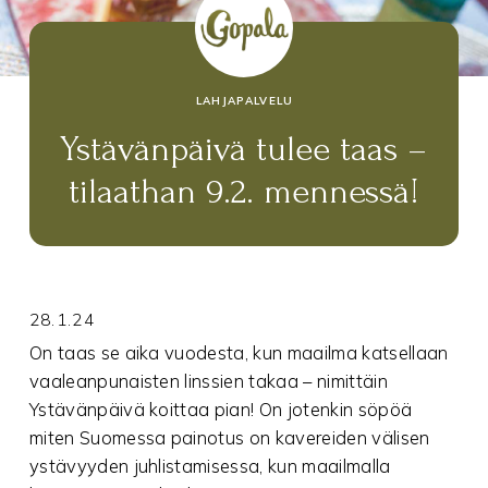
LAHJAPALVELU
Ystävänpäivä tulee taas –
tilaathan 9.2. mennessä!
28.1.24
On taas se aika vuodesta, kun maailma katsellaan
vaaleanpunaisten linssien takaa – nimittäin
Ystävänpäivä koittaa pian! On jotenkin söpöä
miten Suomessa painotus on kavereiden välisen
ystävyyden juhlistamisessa, kun maailmalla