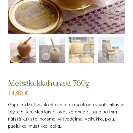
Metsäkukkahunaja 760g
14,90
€
Gopalan Metsäkukkahunaja on maultaan vivahteikas ja
täyteläinen. Mehiläiset ovat keränneet hunajaa mm.
näistä kukista: horsma, villivadelma, voikukka, paju,
puolukka, mustikka, apila…