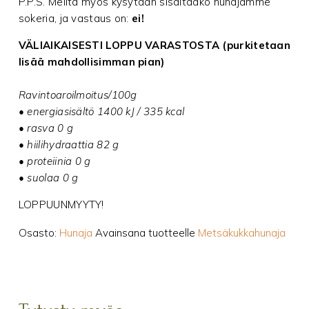
P.P.S. Meiltä myös kysytään sisältääkö hunajamme
sokeria, ja vastaus on:
ei!
VÄLIAIKAISESTI LOPPU VARASTOSTA (purkitetaan
lisää mahdollisimman pian)
Ravintoaroilmoitus/100g
• energiasisältö 1400 kJ / 335 kcal
• rasva 0 g
• hiilihydraattia 82 g
• proteiinia 0 g
• suolaa 0 g
LOPPUUNMYYTY!
Osasto:
Hunaja
Avainsana tuotteelle
Metsäkukkahunaja