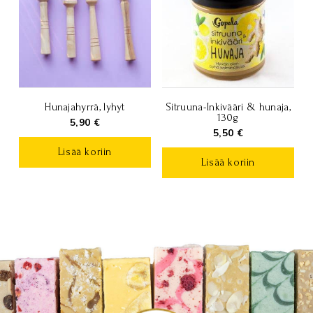
Hunajahyrrä, lyhyt
Sitruuna-Inkivääri & hunaja,
130g
5,90
€
5,50
€
Lisää koriin
Lisää koriin