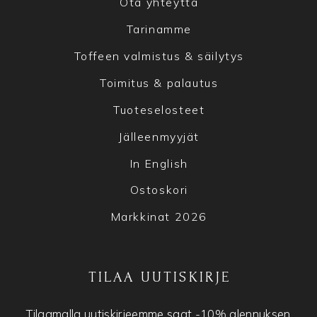
Ota yhteyttä
Tarinamme
Toffeen valmistus & säilytys
Toimitus & palautus
Tuoteselosteet
Jälleenmyyjät
In English
Ostoskori
Markkinat 2026
TILAA UUTISKIRJE
Tilaamalla uutiskirjeemme saat -10% alennuksen