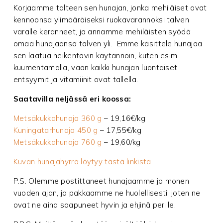
Korjaamme talteen sen hunajan, jonka mehiläiset ovat
kennoonsa ylimääräiseksi ruokavarannoksi talven
varalle keränneet, ja annamme mehiläisten syödä
omaa hunajaansa talven yli. Emme käsittele hunajaa
sen laatua heikentävin käytännöin, kuten esim.
kuumentamalla, vaan kaikki hunajan luontaiset
entsyymit ja vitamiinit ovat tallella.
Saatavilla neljässä eri koossa:
Metsäkukkahunaja 360 g
– 19,16€/kg
Kuningatarhunaja 450 g
– 17,55€/kg
Metsäkukkahunaja 760 g
– 19,60/kg
Kuvan hunajahyrrä löytyy tästä linkistä.
P.S. Olemme postittaneet hunajaamme jo monen
vuoden ajan, ja pakkaamme ne huolellisesti, joten ne
ovat ne aina saapuneet hyvin ja ehjinä perille.