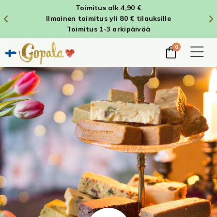
Toimitus alk 4,90 €
Ilmainen toimitus yli 80 € tilauksille
Toimitus 1-3 arkipäivää
0