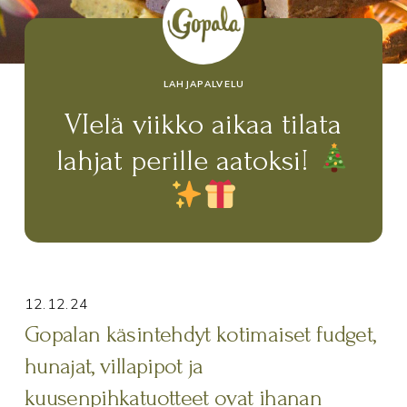
LAHJAPALVELU
VIelä viikko aikaa tilata
lahjat perille aatoksi!
12.12.24
Gopalan käsintehdyt kotimaiset fudget,
hunajat, villapipot ja
kuusenpihkatuotteet ovat ihanan