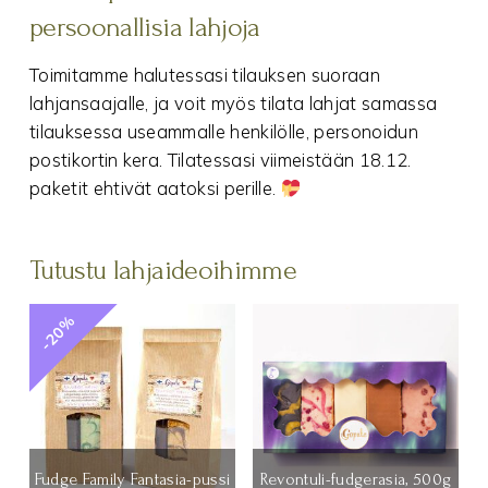
persoonallisia lahjoja
Toimitamme halutessasi tilauksen suoraan
lahjansaajalle, ja voit myös tilata lahjat samassa
tilauksessa useammalle henkilölle, personoidun
postikortin kera. Tilatessasi viimeistään 18.12.
paketit ehtivät aatoksi perille.
Tutustu lahjaideoihimme
-20%
Fudge Family Fantasia-pussi
Revontuli-fudgerasia, 500g