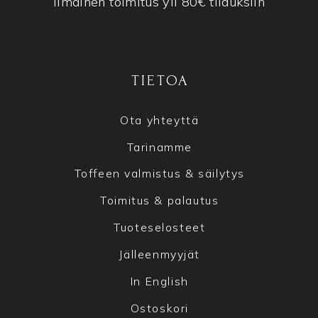
Ilmainen toimitus yli 80€ tilauksiin
TIETOA
Ota yhteyttä
Tarinamme
Toffeen valmistus & säilytys
Toimitus & palautus
Tuoteselosteet
Jälleenmyyjät
In English
Ostoskori