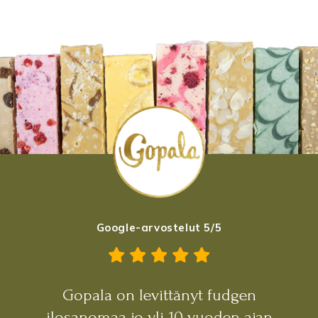
Google-arvostelut 5/5
Gopala on levittänyt fudgen
ilosanomaa jo yli 10 vuoden ajan