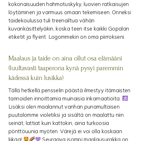
kokonaisuuden hahmotuskyky, luovien ratkaisujen
löytäminen ja varmuus omaan tekemiseen. Onneksi
taidekoulussa tuli treenailtua vähän
kuvankäsittelyäkin, koska teen itse kaikki Gopalan
etiketit ja flyerit. Logommekin on oma piirrokseni.
Maalaus ja taide on aina ollut osa elämääni
(luultavasti taaperona kynä pysyi paremmin
kädessä kuin lusikka)
Tällä hetkellä pensselin päästä ilmestyy itämaisten
tarinoiden innoittamia muinaisia inkarnaatioita.
Lisäksi olen maalannut vanhan punamultaisen
puutalomme violetiksi ja sisältä on maalattu niin
seinät, lattiat kuin kattokin, aina turkoosia
pönttöuunia myöten. Värejä ei voi olla koskaan
liikaa!
Seuraava isompi maalausurakka on