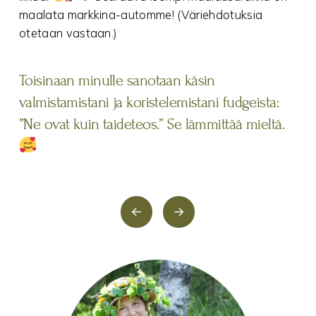
maalata markkina-automme! (Väriehdotuksia
otetaan vastaan.)
Toisinaan minulle sanotaan käsin
valmistamistani ja koristelemistani fudgeista:
”Ne ovat kuin taideteos.” Se lämmittää mieltä.
PrevGopalan
Gopalan
tiimi
tiimi